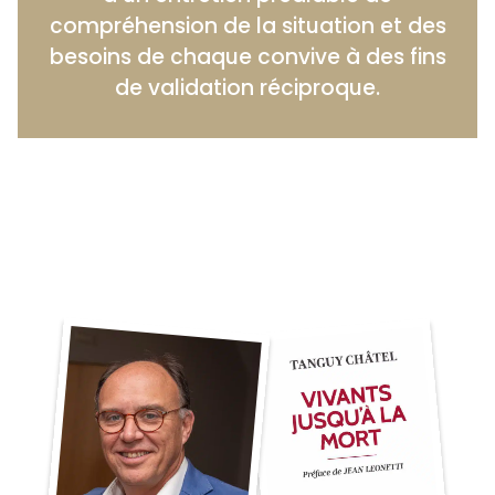
compréhension de la situation et des
besoins de chaque convive à des fins
de validation réciproque.