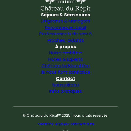
Séjours & Séminaires
Dirigeants & Managers
Personnes en deuil
Professionnels de santé
Proches-aidants
À propos
Notre ambition
Hôtes & Experts
Château La Moustière
Ils nous font confiance
Contact
Nous joindre
Infos pratiques
© Château du Répit™ 2025. Tous droits réservés.
Mentions légales
Confidentialité