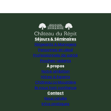
Séjours & Séminaires
Dirigeants & Managers
Personnes en deuil
Professionnels de santé
Proches-aidants
À propos
Notre ambition
Hôtes & Experts
Château La Moustière
Ils nous font confiance
Contact
Nous joindre
Infos pratiques